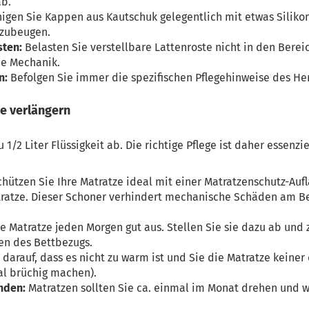
ab.
igen Sie Kappen aus Kautschuk gelegentlich mit etwas Silikons
rzubeugen.
sten:
Belasten Sie verstellbare Lattenroste nicht in den Berei
ie Mechanik.
n:
Befolgen Sie immer die spezifischen Pflegehinweise des Her
ze verlängern
 1/2 Liter Flüssigkeit ab. Die richtige Pflege ist daher essenzi
hützen Sie Ihre Matratze ideal mit einer Matratzenschutz-Au
tratze. Dieser Schoner verhindert mechanische Schäden am Be
e Matratze jeden Morgen gut aus. Stellen Sie sie dazu ab und z
n des Bettbezugs.
darauf, dass es nicht zu warm ist und Sie die Matratze keine
al brüchig machen).
nden:
Matratzen sollten Sie ca. einmal im Monat drehen und 