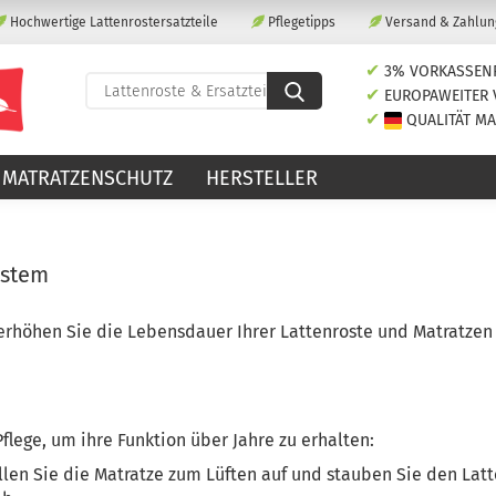
Hochwertige Lattenrostersatzteile
Pflegetipps
Versand & Zahlun
✔
3% VORKASSEN
Lieferland
Lattenroste
✔
EUROPAWEITER
&
✔
QUALITÄT MA
Ersatzteile
GERMANY
E
finden...
MATRATZENSCHUTZ
HERSTELLER
P
ystem
erhöhen Sie die Lebensdauer Ihrer Lattenroste und Matratzen 
Kon
Pas
flege, um ihre Funktion über Jahre zu erhalten:
len Sie die Matratze zum Lüften auf und stauben Sie den Lat