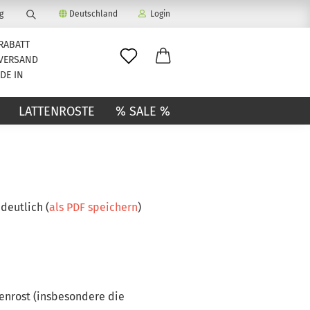
g
Deutschland
Login
RABATT
Lattenroste
 VERSAND
&
DE IN
Ersatzteile
finden...
-Mail
LATTENROSTE
% SALE %
asswort
deutlich (
als PDF speichern
)
to erstellen
swort vergessen?
tenrost (insbesondere die