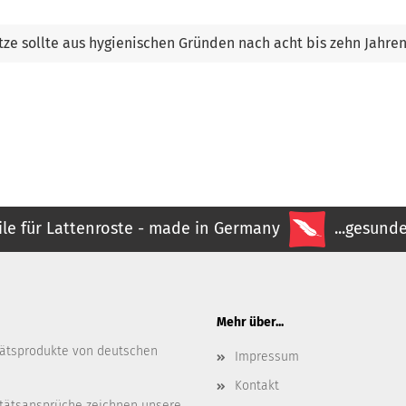
tze sollte aus hygienischen Gründen nach acht bis zehn Jahre
ile für Lattenroste - made in Germany
...gesunde
Mehr über...
itätsprodukte von deutschen
Impressum
Kontakt
tätsansprüche zeichnen unsere