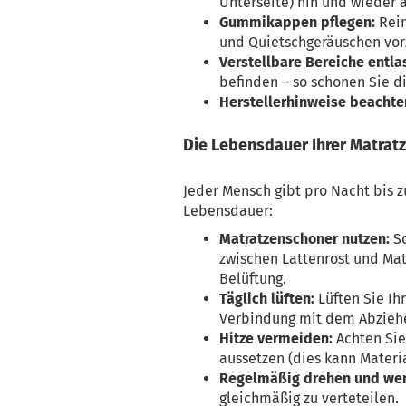
Unterseite) hin und wieder 
Gummikappen pflegen:
Rein
und Quietschgeräuschen vo
Verstellbare Bereiche entla
befinden – so schonen Sie d
Herstellerhinweise beachte
Die Lebensdauer Ihrer Matrat
Jeder Mensch gibt pro Nacht bis zu
Lebensdauer:
Matratzenschoner nutzen:
Sc
zwischen Lattenrost und Ma
Belüftung.
Täglich lüften:
Lüften Sie Ihr
Verbindung mit dem Abziehe
Hitze vermeiden:
Achten Sie 
aussetzen (dies kann Materi
Regelmäßig drehen und we
gleichmäßig zu verteteilen.