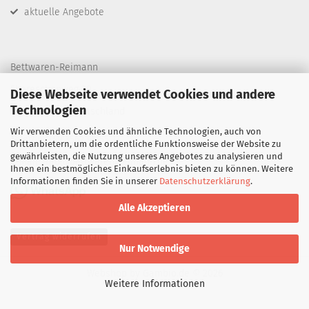
aktuelle Angebote
Bettwaren-Reimann
Ebereschenweg 30
Diese Webseite verwendet Cookies und andere
Technologien
03149 Forst / Deutschland
Wir verwenden Cookies und ähnliche Technologien, auch von
Telefon: +49 3562 95 55 77
Drittanbietern, um die ordentliche Funktionsweise der Website zu
gewährleisten, die Nutzung unseres Angebotes zu analysieren und
E-Mail:
info@bettwaren-reimann.de
Ihnen ein bestmögliches Einkaufserlebnis bieten zu können. Weitere
Informationen finden Sie in unserer
Datenschutzerklärung
.
Alle Akzeptieren
Vertrag widerrufen
Nur Notwendige
Webshop
by Gambio.de © 2026
Weitere Informationen