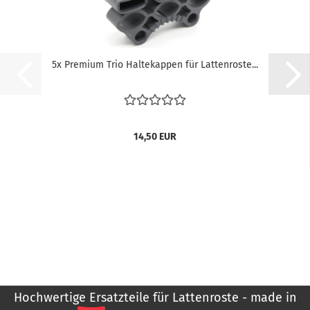
5x Pre­mi­um Trio Hal­te­kap­pen für Lat­ten­ros­te...
14,50 EUR
Hochwertige Ersatzteile für Lattenroste - made in