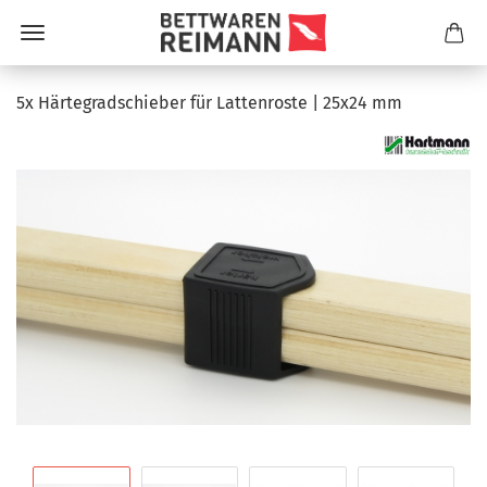
5x Här­te­grad­schie­ber für Lat­ten­ros­te | 25x24 mm