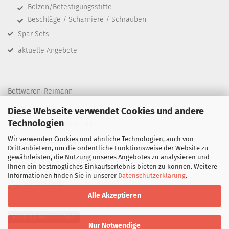
Bolzen/Befestigungsstifte
Beschläge / Scharniere / Schrauben
Spar-Sets
aktuelle Angebote
Bettwaren-Reimann
Ebereschenweg 30
Diese Webseite verwendet Cookies und andere
Technologien
03149 Forst / Deutschland
Wir verwenden Cookies und ähnliche Technologien, auch von
Telefon: +49 3562 95 55 77
Drittanbietern, um die ordentliche Funktionsweise der Website zu
gewährleisten, die Nutzung unseres Angebotes zu analysieren und
E-Mail:
info@bettwaren-reimann.de
Ihnen ein bestmögliches Einkaufserlebnis bieten zu können. Weitere
Informationen finden Sie in unserer
Datenschutzerklärung
.
Alle Akzeptieren
Vertrag widerrufen
Nur Notwendige